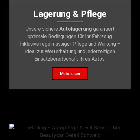
Lagerung & Pflege
Unsere sichere
Autolagerung
garantiert
optimale Bedingungen für Ihr Fahrzeug.
Inklusive regelmässiger Pflege und Wartung –
ideal zur Werterhaltung und jederzeitigen
Einsatzbereitschaft Ihres Autos.
Mehr lesen