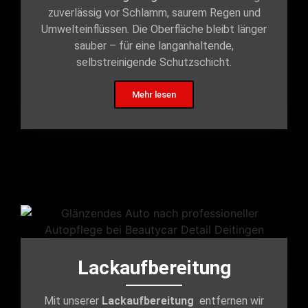
zuverlässig vor Schlamm, saurem Regen und
Umwelteinflüssen. Die Oberfläche bleibt länger
sauber – für eine langanhaltende,
selbstreinigende Schutzschicht.
Mehr lesen
Lackaufbereitung
Mit unserer
Lackaufbereitung
entfernen wir