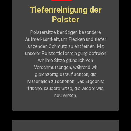
Tiefenreinigung der
Polster
Polstersitze benötigen besondere
Aufmerksamkeit, um Flecken und tiefer
sitzenden Schmutz zu entfernen. Mit
unserer Polstertiefenreinigung befreien
wir Ihre Sitze gründlich von
Verschmutzungen, während wir
gleichzeitig darauf achten, die
Materialien zu schonen. Das Ergebnis:
frische, saubere Sitze, die wieder wie
neu wirken.