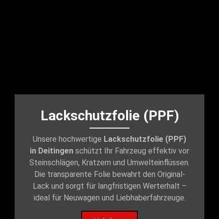
Lackschutzfolie (PPF)
Unsere hochwertige
Lackschutzfolie (PPF)
in Deitingen
schützt Ihr Fahrzeug effektiv vor
Steinschlägen, Kratzern und Umwelteinflüssen.
Die transparente Folie bewahrt den Original-
Lack und sorgt für langfristigen Werterhalt –
ideal für Neuwagen und Liebhaberfahrzeuge.