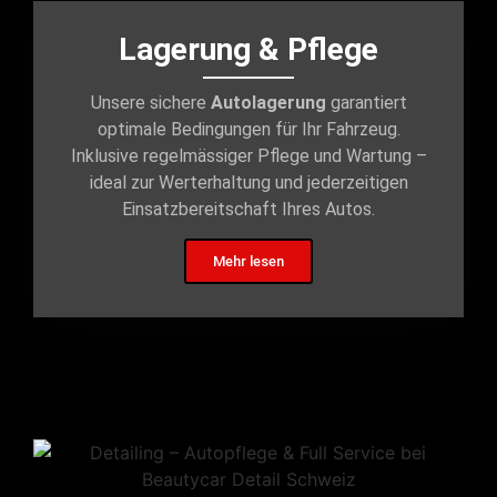
Lagerung & Pflege
Unsere sichere
Autolagerung
garantiert
optimale Bedingungen für Ihr Fahrzeug.
Inklusive regelmässiger Pflege und Wartung –
ideal zur Werterhaltung und jederzeitigen
Einsatzbereitschaft Ihres Autos.
Mehr lesen