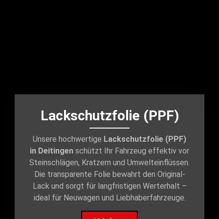
Lackschutzfolie (PPF)
Unsere hochwertige
Lackschutzfolie (PPF)
in Deitingen
schützt Ihr Fahrzeug effektiv vor
Steinschlägen, Kratzern und Umwelteinflüssen.
Die transparente Folie bewahrt den Original-
Lack und sorgt für langfristigen Werterhalt –
ideal für Neuwagen und Liebhaberfahrzeuge.