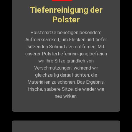
Tiefenreinigung der
Polster
Polstersitze benötigen besondere
Aufmerksamkeit, um Flecken und tiefer
sitzenden Schmutz zu entfernen. Mit
unserer Polstertiefenreinigung befreien
wir Ihre Sitze gründlich von
Verschmutzungen, während wir
gleichzeitig darauf achten, die
Materialien zu schonen. Das Ergebnis:
frische, saubere Sitze, die wieder wie
neu wirken.