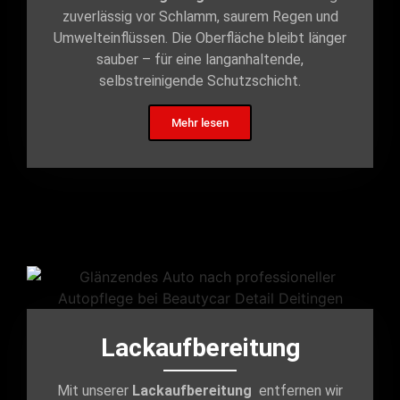
zuverlässig vor Schlamm, saurem Regen und
Umwelteinflüssen. Die Oberfläche bleibt länger
sauber – für eine langanhaltende,
selbstreinigende Schutzschicht.
Mehr lesen
Lackaufbereitung
Mit unserer
Lackaufbereitung
entfernen wir