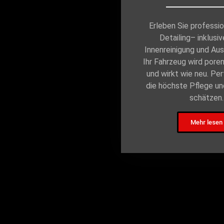
Erleben Sie professi
Detailing– inklusiv
Innenreinigung und Aus
Ihr Fahrzeug wird poren
und wirkt wie neu. Perf
die höchste Pflege un
schätzen.
Mehr lesen