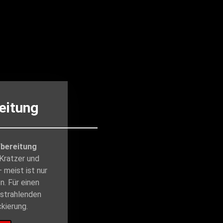
eitung
bereitung
 Kratzer und
 meist ist nur
n. Für einen
strahlenden
kierung.