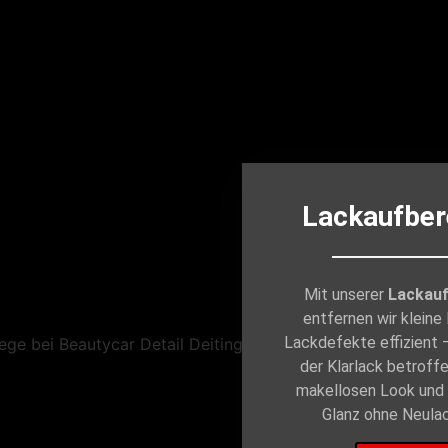
Lackaufber
Mit unserer
Lackauf
entfernen wir kleine
Lackdefekte effizient –
der Klarlack betroffe
makellosen Look und 
Glanz ohne Neulac