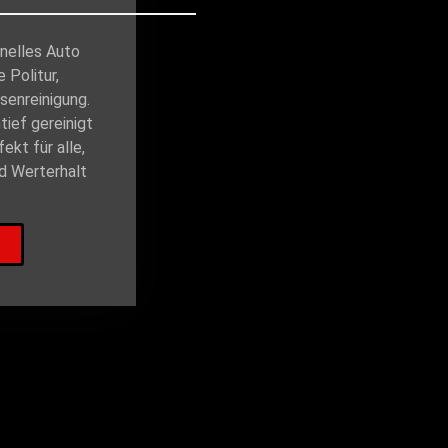
onelles Auto
e Politur,
senreinigung.
tief gereinigt
ekt für alle,
d Werterhalt