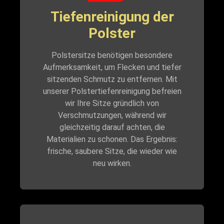
Tiefenreinigung der
Polster
Polstersitze benötigen besondere
Aufmerksamkeit, um Flecken und tiefer
sitzenden Schmutz zu entfernen. Mit
unserer Polstertiefenreinigung befreien
wir Ihre Sitze gründlich von
Verschmutzungen, während wir
gleichzeitig darauf achten, die
Materialien zu schonen. Das Ergebnis:
frische, saubere Sitze, die wieder wie
neu wirken.