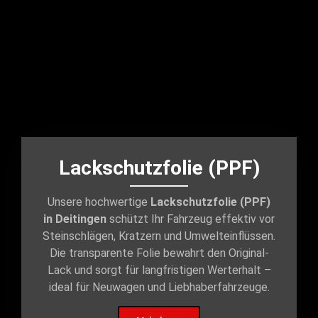
Lackschutzfolie (PPF)
Unsere hochwertige
Lackschutzfolie (PPF)
in Deitingen
schützt Ihr Fahrzeug effektiv vor
Steinschlägen, Kratzern und Umwelteinflüssen.
Die transparente Folie bewahrt den Original-
Lack und sorgt für langfristigen Werterhalt –
ideal für Neuwagen und Liebhaberfahrzeuge.