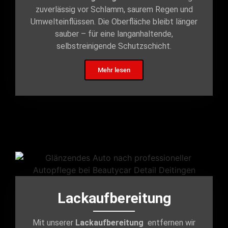
zuverlässig vor Schlamm, saurem Regen und
Umwelteinflüssen. Die Oberfläche bleibt länger
sauber – für eine langanhaltende,
selbstreinigende Schutzschicht.
Mehr lesen
Lackaufbereitung
Mit unserer
Lackaufbereitung
entfernen wir