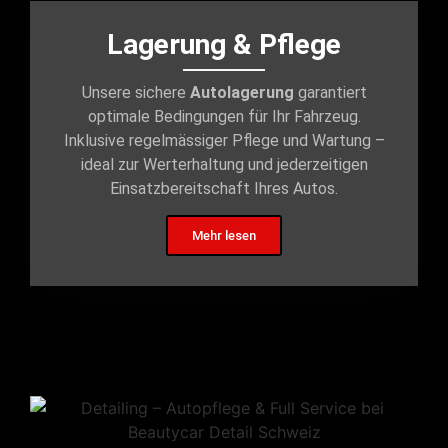
Lagerung & Pflege
Unsere sichere
Autolagerung
garantiert
optimale Bedingungen für Ihr Fahrzeug.
Inklusive regelmässiger Pflege und Wartung –
ideal zur Werterhaltung und jederzeitigen
Einsatzbereitschaft Ihres Autos.
Mehr lesen