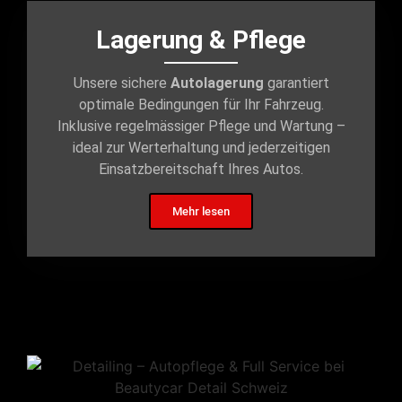
Lagerung & Pflege
Unsere sichere
Autolagerung
garantiert
optimale Bedingungen für Ihr Fahrzeug.
Inklusive regelmässiger Pflege und Wartung –
ideal zur Werterhaltung und jederzeitigen
Einsatzbereitschaft Ihres Autos.
Mehr lesen