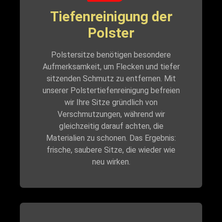
Tiefenreinigung der
Polster
Polstersitze benötigen besondere
Aufmerksamkeit, um Flecken und tiefer
sitzenden Schmutz zu entfernen. Mit
unserer Polstertiefenreinigung befreien
wir Ihre Sitze gründlich von
Verschmutzungen, während wir
gleichzeitig darauf achten, die
Materialien zu schonen. Das Ergebnis:
frische, saubere Sitze, die wieder wie
neu wirken.