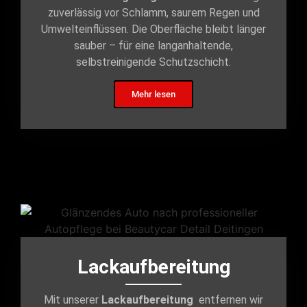
zuverlässig vor Schlamm, saurem Regen und
Umwelteinflüssen. Die Oberfläche bleibt länger
sauber – für eine langanhaltende,
selbstreinigende Schutzschicht.
Mehr lesen
Lackaufbereitung
Mit unserer
Lackaufbereitung
entfernen wir