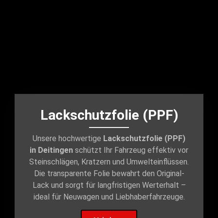
Lackschutzfolie (PPF)
Unsere hochwertige
Lackschutzfolie (PPF)
in Deitingen
schützt Ihr Fahrzeug effektiv vor
Steinschlägen, Kratzern und Umwelteinflüssen.
Die transparente Folie bewahrt den Original-
Lack und sorgt für langfristigen Werterhalt –
ideal für Neuwagen und Liebhaberfahrzeuge.