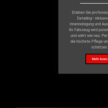
Erleben Sie professi
Detailing– inklusiv
Innenreinigung und Aus
Ihr Fahrzeug wird poren
und wirkt wie neu. Perf
die höchste Pflege un
schätzen.
Mehr lesen