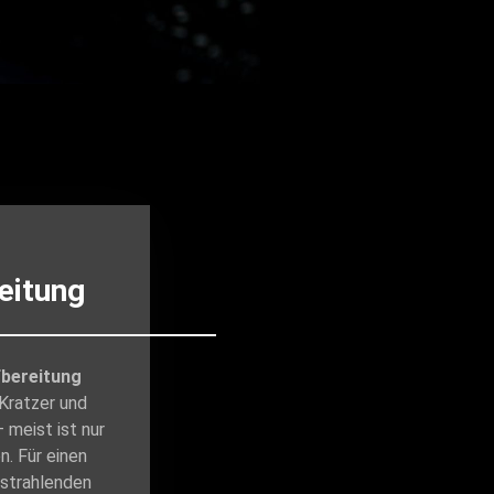
eitung
bereitung
 Kratzer und
 meist ist nur
n. Für einen
strahlenden