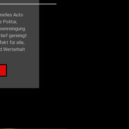
onelles Auto
e Politur,
senreinigung.
tief gereinigt
ekt für alle,
d Werterhalt