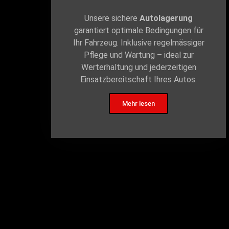
Unsere sichere
Autolagerung
garantiert optimale Bedingungen für
Ihr Fahrzeug. Inklusive regelmässiger
Pflege und Wartung – ideal zur
Werterhaltung und jederzeitigen
Einsatzbereitschaft Ihres Autos.
Mehr lesen