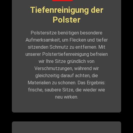
Tiefenreinigung der
Polster
Polstersitze benötigen besondere
Aufmerksamkeit, um Flecken und tiefer
sitzenden Schmutz zu entfernen. Mit
unserer Polstertiefenreinigung befreien
wir Ihre Sitze gründlich von
Verschmutzungen, während wir
gleichzeitig darauf achten, die
Materialien zu schonen. Das Ergebnis:
frische, saubere Sitze, die wieder wie
neu wirken.