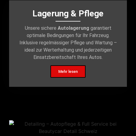
Lagerung & Pflege
Unsere sichere
Autolagerung
garantiert
optimale Bedingungen für Ihr Fahrzeug.
Inklusive regelmässiger Pflege und Wartung –
ideal zur Werterhaltung und jederzeitigen
Einsatzbereitschaft Ihres Autos.
Mehr lesen