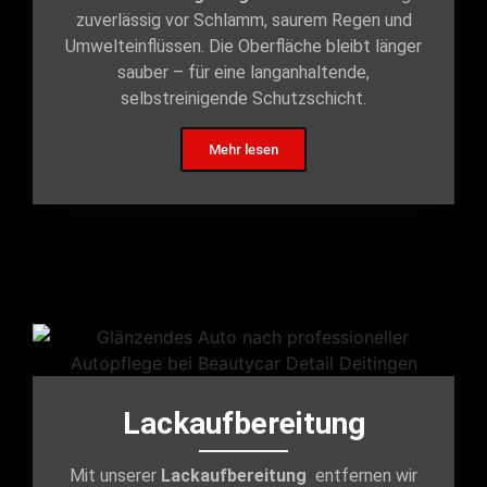
zuverlässig vor Schlamm, saurem Regen und
Umwelteinflüssen. Die Oberfläche bleibt länger
sauber – für eine langanhaltende,
selbstreinigende Schutzschicht.
Mehr lesen
Lackaufbereitung
Mit unserer
Lackaufbereitung
entfernen wir