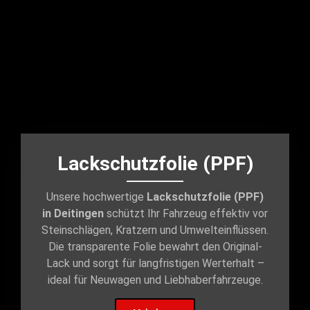
Lackschutzfolie (PPF)
Unsere hochwertige
Lackschutzfolie (PPF)
in Deitingen
schützt Ihr Fahrzeug effektiv vor
Steinschlägen, Kratzern und Umwelteinflüssen.
Die transparente Folie bewahrt den Original-
Lack und sorgt für langfristigen Werterhalt –
ideal für Neuwagen und Liebhaberfahrzeuge.