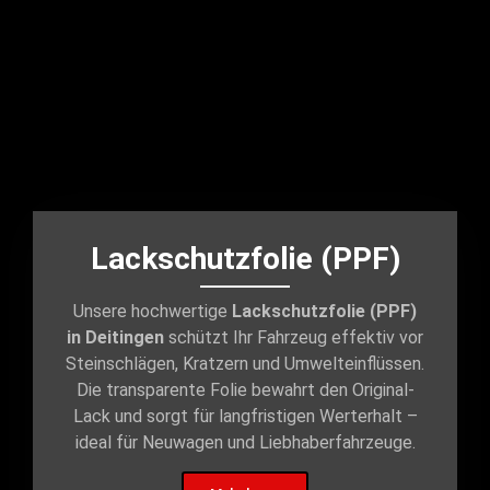
Lackschutzfolie (PPF)
Unsere hochwertige
Lackschutzfolie (PPF)
in Deitingen
schützt Ihr Fahrzeug effektiv vor
Steinschlägen, Kratzern und Umwelteinflüssen.
Die transparente Folie bewahrt den Original-
Lack und sorgt für langfristigen Werterhalt –
ideal für Neuwagen und Liebhaberfahrzeuge.