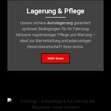
Lagerung & Pflege
Unsere sichere
Autolagerung
garantiert
optimale Bedingungen für Ihr Fahrzeug.
Inklusive regelmässiger Pflege und Wartung –
ideal zur Werterhaltung und jederzeitigen
Einsatzbereitschaft Ihres Autos.
Mehr lesen