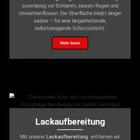
zuverlässig vor Schlamm, saurem Regen und
Umwelteinflüssen. Die Oberfläche bleibt länger
sauber – für eine langanhaltende,
selbstreinigende Schutzschicht.
Mehr lesen
Lackaufbereitung
Mit unserer
Lackaufbereitung
entfernen wir