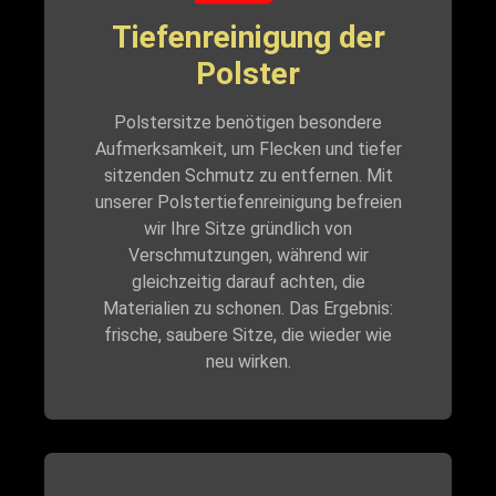
Tiefenreinigung der
Polster
Polstersitze benötigen besondere
Aufmerksamkeit, um Flecken und tiefer
sitzenden Schmutz zu entfernen. Mit
unserer Polstertiefenreinigung befreien
wir Ihre Sitze gründlich von
Verschmutzungen, während wir
gleichzeitig darauf achten, die
Materialien zu schonen. Das Ergebnis:
frische, saubere Sitze, die wieder wie
neu wirken.