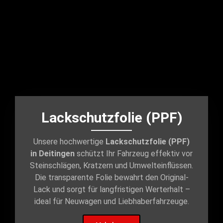
Lackschutzfolie (PPF)
Unsere hochwertige
Lackschutzfolie (PPF)
in Deitingen
schützt Ihr Fahrzeug effektiv vor
Steinschlägen, Kratzern und Umwelteinflüssen.
Die transparente Folie bewahrt den Original-
Lack und sorgt für langfristigen Werterhalt –
ideal für Neuwagen und Liebhaberfahrzeuge.