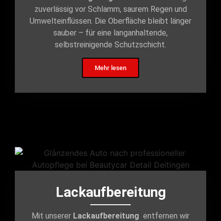
zuverlässig vor Schlamm, saurem Regen und
Umwelteinflüssen. Die Oberfläche bleibt länger
sauber – für eine langanhaltende,
selbstreinigende Schutzschicht.
Mehr lesen
Lackaufbereitung
Mit unserer
Lackaufbereitung
entfernen wir