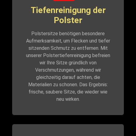
Tiefenreinigung der
Polster
Polstersitze benötigen besondere
Aufmerksamkeit, um Flecken und tiefer
sitzenden Schmutz zu entfernen. Mit
unserer Polstertiefenreinigung befreien
wir Ihre Sitze gründlich von
Verschmutzungen, während wir
gleichzeitig darauf achten, die
Materialien zu schonen. Das Ergebnis:
frische, saubere Sitze, die wieder wie
neu wirken.