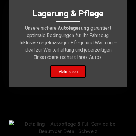
Lagerung & Pflege
Unsere sichere
Autolagerung
garantiert
optimale Bedingungen für Ihr Fahrzeug.
Inklusive regelmässiger Pflege und Wartung –
ideal zur Werterhaltung und jederzeitigen
Einsatzbereitschaft Ihres Autos.
Mehr lesen