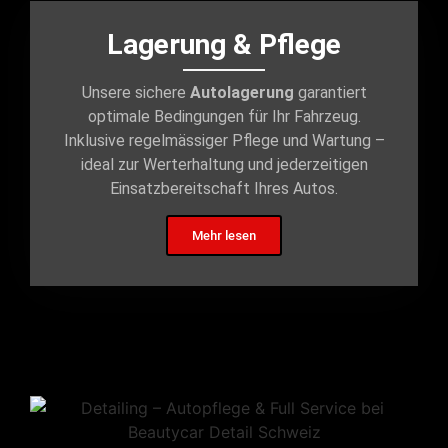
Lagerung & Pflege
Unsere sichere
Autolagerung
garantiert
optimale Bedingungen für Ihr Fahrzeug.
Inklusive regelmässiger Pflege und Wartung –
ideal zur Werterhaltung und jederzeitigen
Einsatzbereitschaft Ihres Autos.
Mehr lesen