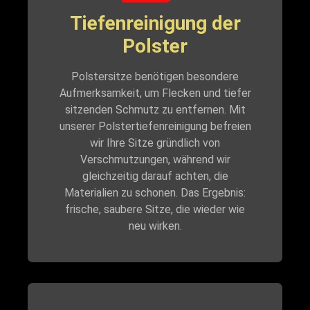
Tiefenreinigung der
Polster
Polstersitze benötigen besondere
Aufmerksamkeit, um Flecken und tiefer
sitzenden Schmutz zu entfernen. Mit
unserer Polstertiefenreinigung befreien
wir Ihre Sitze gründlich von
Verschmutzungen, während wir
gleichzeitig darauf achten, die
Materialien zu schonen. Das Ergebnis:
frische, saubere Sitze, die wieder wie
neu wirken.