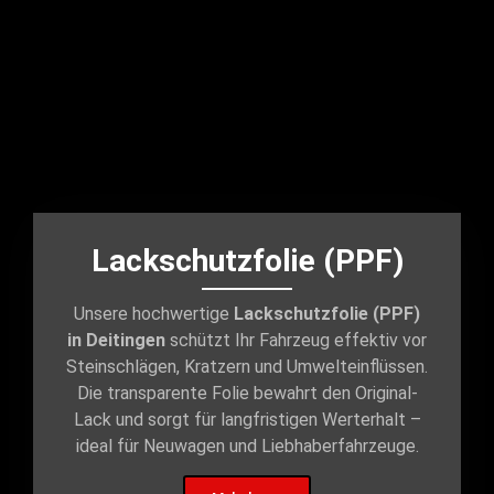
Lackschutzfolie (PPF)
Unsere hochwertige
Lackschutzfolie (PPF)
in Deitingen
schützt Ihr Fahrzeug effektiv vor
Steinschlägen, Kratzern und Umwelteinflüssen.
Die transparente Folie bewahrt den Original-
Lack und sorgt für langfristigen Werterhalt –
ideal für Neuwagen und Liebhaberfahrzeuge.