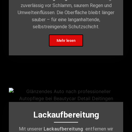
zuverlässig vor Schlamm, saurem Regen und
Umwelteinflüssen. Die Oberfläche bleibt länger
sauber – für eine langanhaltende,
selbstreinigende Schutzschicht.
Mehr lesen
Lackaufbereitung
Mit unserer
Lackaufbereitung
entfernen wir