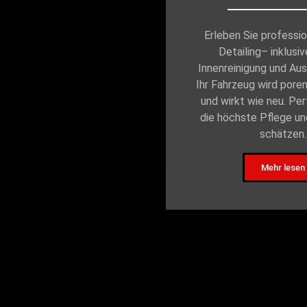
Erleben Sie professi
Detailing– inklusiv
Innenreinigung und Aus
Ihr Fahrzeug wird poren
und wirkt wie neu. Perf
die höchste Pflege un
schätzen.
Mehr lesen