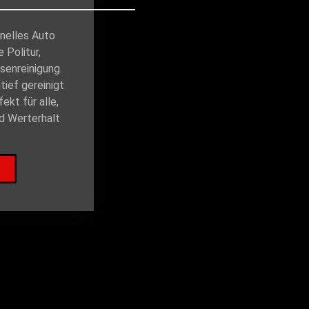
onelles Auto
e Politur,
senreinigung.
tief gereinigt
ekt für alle,
d Werterhalt