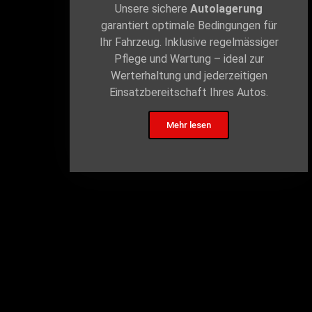
Unsere sichere
Autolagerung
garantiert optimale Bedingungen für
Ihr Fahrzeug. Inklusive regelmässiger
Pflege und Wartung – ideal zur
Werterhaltung und jederzeitigen
Einsatzbereitschaft Ihres Autos.
Mehr lesen