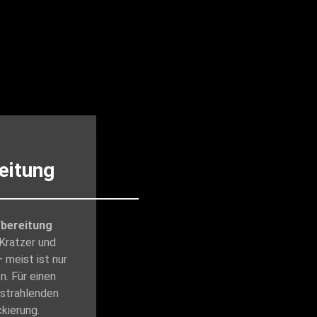
eitung
bereitung
 Kratzer und
 meist ist nur
n. Für einen
strahlenden
kierung.