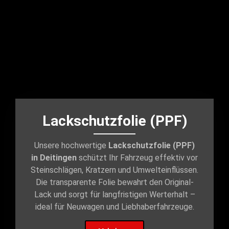
Lackschutzfolie (PPF)
Unsere hochwertige
Lackschutzfolie (PPF)
in Deitingen
schützt Ihr Fahrzeug effektiv vor
Steinschlägen, Kratzern und Umwelteinflüssen.
Die transparente Folie bewahrt den Original-
Lack und sorgt für langfristigen Werterhalt –
ideal für Neuwagen und Liebhaberfahrzeuge.