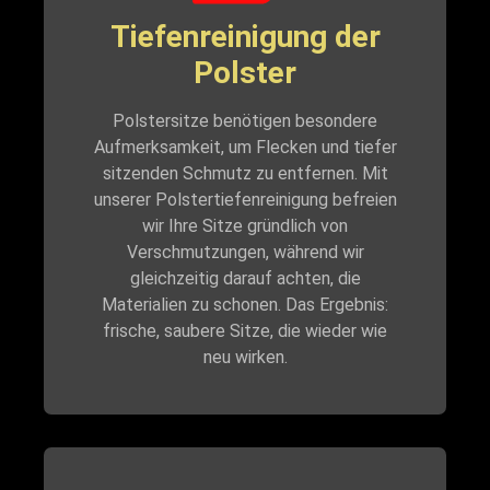
Tiefenreinigung der
Polster
Polstersitze benötigen besondere
Aufmerksamkeit, um Flecken und tiefer
sitzenden Schmutz zu entfernen. Mit
unserer Polstertiefenreinigung befreien
wir Ihre Sitze gründlich von
Verschmutzungen, während wir
gleichzeitig darauf achten, die
Materialien zu schonen. Das Ergebnis:
frische, saubere Sitze, die wieder wie
neu wirken.