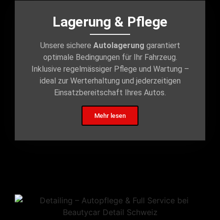
Lagerung & Pflege
Unsere sichere
Autolagerung
garantiert
optimale Bedingungen für Ihr Fahrzeug.
Inklusive regelmässiger Pflege und Wartung –
ideal zur Werterhaltung und jederzeitigen
Einsatzbereitschaft Ihres Autos.
Mehr lesen