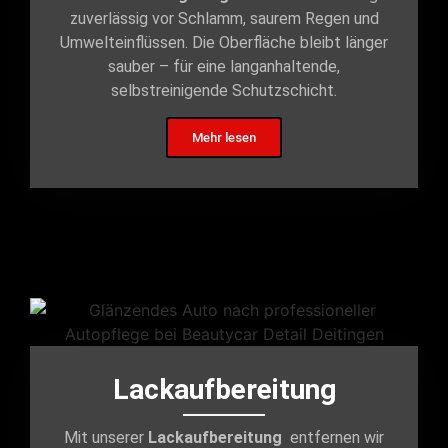
zuverlässig vor Schlamm, saurem Regen und
Umwelteinflüssen. Die Oberfläche bleibt länger
sauber – für eine langanhaltende,
selbstreinigende Schutzschicht.
Mehr lesen
Lackaufbereitung
Mit unserer
Lackaufbereitung
entfernen wir