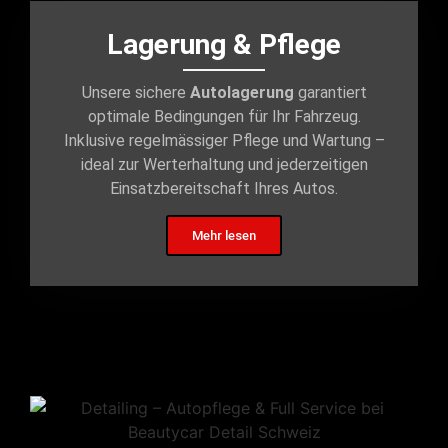
Lagerung & Pflege
Unsere sichere
Autolagerung
garantiert
optimale Bedingungen für Ihr Fahrzeug.
Inklusive regelmässiger Pflege und Wartung –
ideal zur Werterhaltung und jederzeitigen
Einsatzbereitschaft Ihres Autos.
Mehr lesen