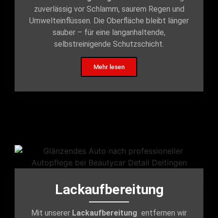
zuverlässig vor Schlamm, saurem Regen und
Umwelteinflüssen. Die Oberfläche bleibt länger
sauber – für eine langanhaltende,
selbstreinigende Schutzschicht.
Mehr lesen
Lackaufbereitung
Mit unserer
Lackaufbereitung
entfernen wir