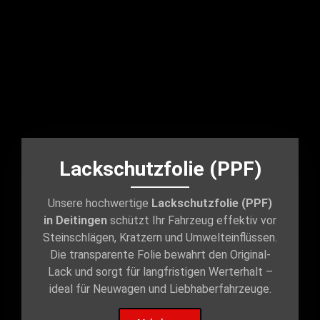
Lackschutzfolie (PPF)
Unsere hochwertige
Lackschutzfolie (PPF)
in Deitingen
schützt Ihr Fahrzeug effektiv vor
Steinschlägen, Kratzern und Umwelteinflüssen.
Die transparente Folie bewahrt den Original-
Lack und sorgt für langfristigen Werterhalt –
ideal für Neuwagen und Liebhaberfahrzeuge.