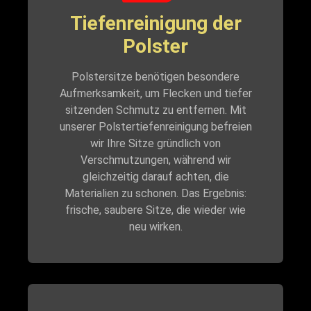
Tiefenreinigung der
Polster
Polstersitze benötigen besondere
Aufmerksamkeit, um Flecken und tiefer
sitzenden Schmutz zu entfernen. Mit
unserer Polstertiefenreinigung befreien
wir Ihre Sitze gründlich von
Verschmutzungen, während wir
gleichzeitig darauf achten, die
Materialien zu schonen. Das Ergebnis:
frische, saubere Sitze, die wieder wie
neu wirken.